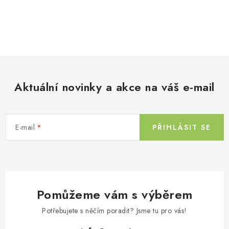
O
v
l
á
d
Aktuální novinky a akce na váš e-mail
a
c
í
E-mail
PŘIHLÁSIT SE
p
r
v
k
y
Pomůžeme vám s výběrem
v
ý
Potřebujete s něčím poradit? Jsme tu pro vás!
p