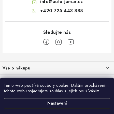
info
@
auto-jamar.cz
i
s
+420 725 443 888
u
Z
á
Vše o nákupu
p
a
Doprava a platba
Informace o nás
t
Tento web používá soubory cookie. Dalším procházením
Vrácení a výměna
í
tohoto webu vyjadřujete souhlas s jejich používáním.
O nás
Prodejna
Reklamace
Kontakty
Nastavení
Autodoplňky JAMAR
Přijímáme online platby
Obchodní podmínky
Napište nám
Masarykovo nám. 638/22