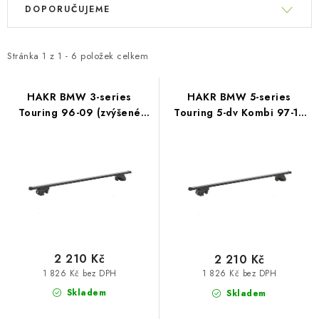
PŮJČOVNA
ý
DOPORUČUJEME
a
p
z
AKCE
i
e
Stránka
1
z
1
-
6
položek celkem
s
n
PRO PSY
p
í
HAKR BMW 3-series
HAKR BMW 5-series
r
BOXY NA TAŽNÁ ZAŘÍZENÍ
Touring 96-09 (zvýšené
Touring 5-dv Kombi 97-10
p
o
podélníky)
(zvýšené podélníky)
r
d
OSTATNÍ NOSIČE
o
u
d
k
STŘEŠNÍ KOŠE
u
t
k
AUTOSTANY
ů
t
ů
2 210 Kč
2 210 Kč
CESTOVNÍ ZAVAZADLA
1 826 Kč bez DPH
1 826 Kč bez DPH
Skladem
Skladem
DÁRKOVÉ POUKAZY