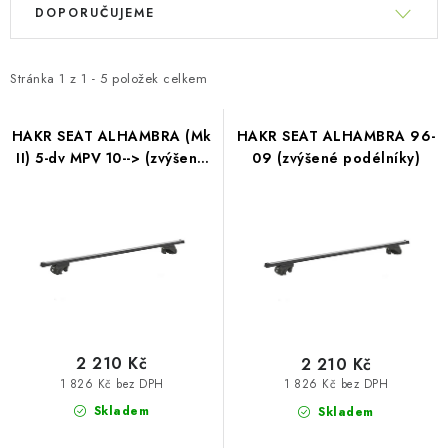
PŮJČOVNA
ý
DOPORUČUJEME
a
p
z
AKCE
i
e
Stránka
1
z
1
-
5
položek celkem
s
n
PRO PSY
p
í
HAKR SEAT ALHAMBRA (Mk
HAKR SEAT ALHAMBRA 96-
r
BOXY NA TAŽNÁ ZAŘÍZENÍ
II) 5-dv MPV 10--> (zvýšené
09 (zvýšené podélníky)
p
o
podélníky)
r
d
OSTATNÍ NOSIČE
o
u
d
k
STŘEŠNÍ KOŠE
u
t
k
AUTOSTANY
ů
t
ů
2 210 Kč
2 210 Kč
CESTOVNÍ ZAVAZADLA
1 826 Kč bez DPH
1 826 Kč bez DPH
Skladem
Skladem
DÁRKOVÉ POUKAZY