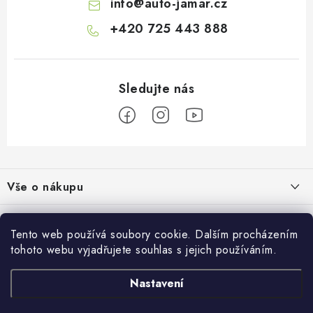
info
@
auto-jamar.cz
i
s
+420 725 443 888
u
Z
á
Vše o nákupu
p
a
Doprava a platba
Informace o nás
t
Tento web používá soubory cookie. Dalším procházením
Vrácení a výměna
í
tohoto webu vyjadřujete souhlas s jejich používáním.
O nás
Prodejna
Reklamace
Kontakty
Nastavení
Autodoplňky JAMAR
Přijímáme online platby
Obchodní podmínky
Napište nám
Masarykovo nám. 638/22