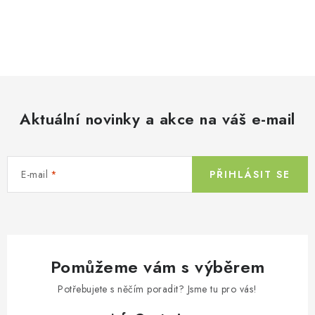
O
v
l
á
d
Aktuální novinky a akce na váš e-mail
a
c
í
E-mail
PŘIHLÁSIT SE
p
r
v
k
y
Pomůžeme vám s výběrem
v
ý
Potřebujete s něčím poradit? Jsme tu pro vás!
p