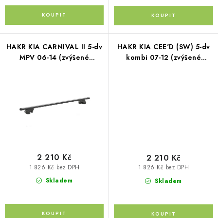
Kontakty
O nás
Doprava a platba
Půjčovna
Moje objednávka
Napište nám
Reklamace
Obchodní podmínky
HAKR KIA CARNIVAL II 5-dv
HAKR KIA CEE'D (SW) 5-dv
MPV 06-14 (zvýšené
kombi 07-12 (zvýšené
podélníky)
podélníky)
2 210 Kč
2 210 Kč
1 826 Kč bez DPH
1 826 Kč bez DPH
Skladem
Skladem