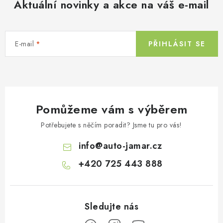
Aktuální novinky a akce na váš e-mail
a
c
í
E-mail
PŘIHLÁSIT SE
p
r
v
k
y
Pomůžeme vám s výběrem
v
ý
Potřebujete s něčím poradit? Jsme tu pro vás!
p
info
@
auto-jamar.cz
i
s
+420 725 443 888
u