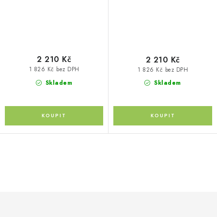
2 210 Kč
2 210 Kč
1 826 Kč bez DPH
1 826 Kč bez DPH
Skladem
Skladem
O
v
l
á
d