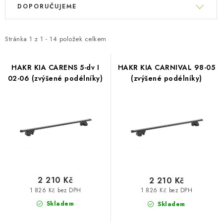
PŮJČOVNA
ý
DOPORUČUJEME
a
p
z
AKCE
i
e
Stránka
1
z
1
-
14
položek celkem
s
n
PRO PSY
p
í
HAKR KIA CARENS 5-dv I
HAKR KIA CARNIVAL 98-05
r
BOXY NA TAŽNÁ ZAŘÍZENÍ
02-06 (zvýšené podélníky)
(zvýšené podélníky)
p
o
r
d
OSTATNÍ NOSIČE
o
u
d
k
STŘEŠNÍ KOŠE
u
t
k
AUTOSTANY
ů
t
ů
2 210 Kč
2 210 Kč
CESTOVNÍ ZAVAZADLA
1 826 Kč bez DPH
1 826 Kč bez DPH
Skladem
Skladem
DÁRKOVÉ POUKAZY