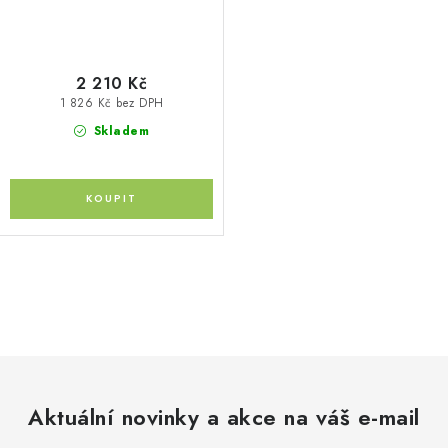
2 210 Kč
1 826 Kč bez DPH
Skladem
O
v
l
á
d
Aktuální novinky a akce na váš e-mail
a