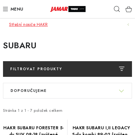
Přejít
Hleda
na
obsah
Střešní nosiče HAKR
STŘEŠNÍ NOSIČE
NOSIČE KOL
SUBARU
STŘEŠNÍ BOXY
FILTROVAT PRODUKTY
KOČÁRKY
V
Ř
DĚTSKÉ ZBOŽÍ
ý
DOPORUČUJEME
a
p
z
AUTOPOTAHY ŠITÉ NA MÍRU
i
e
Stránka
1
z
1
-
7
položek celkem
s
n
AUTODOPLŇKY
p
í
HAKR SUBARU FORESTER 5-
HAKR SUBARU I,II LEGACY
r
dv SUV 08-18 (zvýšené
5-dv kombi 89-02 (zvýšené