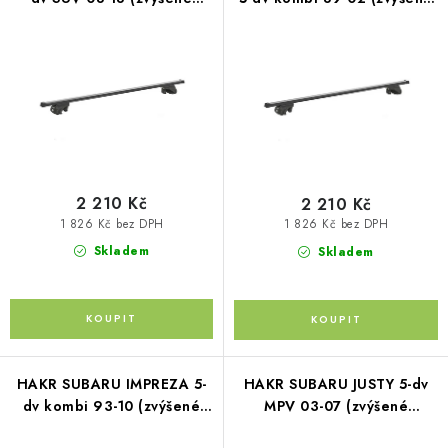
p
PŮJČOVNA
o
podélníky)
podélníky)
r
d
AKCE
o
u
d
k
PRO PSY
u
t
k
ů
BOXY NA TAŽNÁ ZAŘÍZENÍ
t
ů
2 210 Kč
2 210 Kč
OSTATNÍ NOSIČE
1 826 Kč bez DPH
1 826 Kč bez DPH
Skladem
Skladem
STŘEŠNÍ KOŠE
AUTOSTANY
CESTOVNÍ ZAVAZADLA
HAKR SUBARU IMPREZA 5-
HAKR SUBARU JUSTY 5-dv
dv kombi 93-10 (zvýšené
MPV 03-07 (zvýšené
DÁRKOVÉ POUKAZY
podélníky)
podélníky)