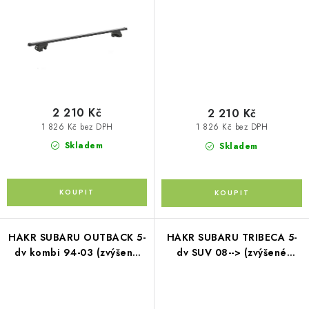
Kontakty
O nás
Doprava a platba
Půjčovna
Moje objednávka
Napište nám
Reklamace
Obchodní podmínky
2 210 Kč
2 210 Kč
1 826 Kč bez DPH
1 826 Kč bez DPH
Skladem
Skladem
HAKR SUBARU OUTBACK 5-
HAKR SUBARU TRIBECA 5-
dv kombi 94-03 (zvýšené
dv SUV 08--> (zvýšené
podélníky)
podélníky)