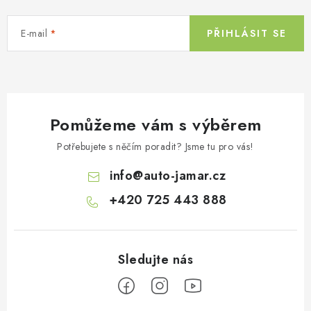
c
í
E-mail
PŘIHLÁSIT SE
p
r
v
k
y
Pomůžeme vám s výběrem
v
ý
Potřebujete s něčím poradit? Jsme tu pro vás!
p
info
@
auto-jamar.cz
i
s
+420 725 443 888
u