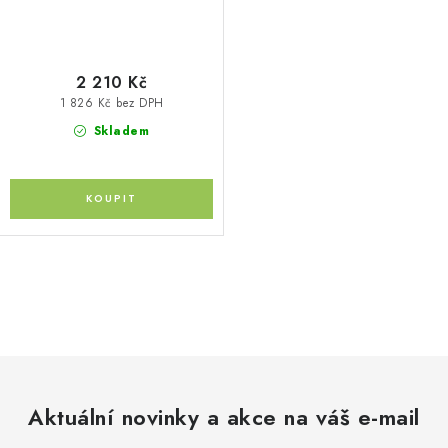
2 210 Kč
1 826 Kč bez DPH
Skladem
O
v
l
á
d
Aktuální novinky a akce na váš e-mail
a