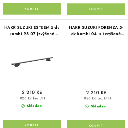
Kontakty
O nás
Doprava a platba
Půjčovna
Moje objednávka
Napište nám
Reklamace
Obchodní podmínky
HAKR SUZUKI ESTEEM 5-dv
HAKR SUZUKI FORENZA 5-
kombi 98-07 (zvýšené
dv kombi 04--> (zvýšené
podélníky)
podélníky)
2 210 Kč
2 210 Kč
1 826 Kč bez DPH
1 826 Kč bez DPH
Skladem
Skladem