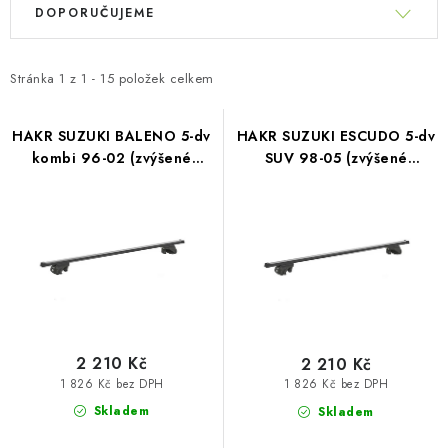
PŮJČOVNA
ý
DOPORUČUJEME
a
p
z
AKCE
i
e
Stránka
1
z
1
-
15
položek celkem
s
n
PRO PSY
p
í
HAKR SUZUKI BALENO 5-dv
HAKR SUZUKI ESCUDO 5-dv
r
BOXY NA TAŽNÁ ZAŘÍZENÍ
kombi 96-02 (zvýšené
SUV 98-05 (zvýšené
p
o
podélníky)
podélníky)
r
d
OSTATNÍ NOSIČE
o
u
d
k
STŘEŠNÍ KOŠE
u
t
k
AUTOSTANY
ů
t
ů
2 210 Kč
2 210 Kč
CESTOVNÍ ZAVAZADLA
1 826 Kč bez DPH
1 826 Kč bez DPH
Skladem
Skladem
DÁRKOVÉ POUKAZY