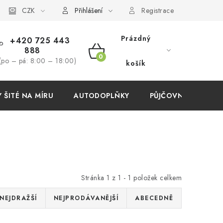
í podmínky
CZK
Přihlášení
Registrace
Prázdný
+420 725 443
888
NÁKUPNÍ
(po – pá: 8:00 – 18:00)
košík
KOŠÍK
ŠITÉ NA MÍRU
AUTODOPLŇKY
PŮJČOVNA
AKC
Stránka
1
z
1
-
1
položek celkem
NEJDRAŽŠÍ
NEJPRODÁVANĚJŠÍ
ABECEDNĚ