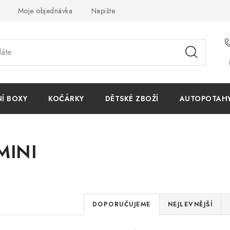
Moje objednávka
Napište nám
Reklamace
Obchodn
NÍ BOXY
KOČÁRKY
DĚTSKÉ ZBOŽÍ
AUTOPOTAHY 
MINI
Ř
DOPORUČUJEME
NEJLEVNĚJŠÍ
a