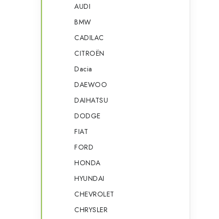
a
AUDI
r
BMW
n
i
CADILAC
e
n
CITROËN
i
í
Dacia
p
DAEWOO
a
DAIHATSU
DODGE
n
FIAT
e
FORD
l
HONDA
HYUNDAI
CHEVROLET
t
CHRYSLER