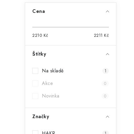
Cena
2210
Kč
2211
Kč
Štítky
Na skladě
1
Akce
0
Novinka
0
Značky
HAKR
1