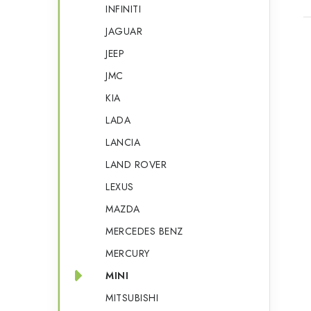
INFINITI
JAGUAR
JEEP
JMC
KIA
l
LADA
LANCIA
LAND ROVER
LEXUS
MAZDA
í
MERCEDES BENZ
MERCURY
r
MINI
MITSUBISHI