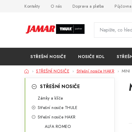
Přejít
Kontakty
O nás
Doprava a platba
Půjčovna
na
obsah
STŘEŠNÍ NOSIČE
NOSIČE KOL
STŘEŠ
Domů
STŘEŠNÍ NOSIČE
Střešní nosiče HAKR
MINI
P
K
Přeskočit
STŘEŠNÍ NOSIČE
kategorie
a
o
Zámky a klíče
t
s
Střešní nosiče THULE
e
t
Střešní nosiče HAKR
g
r
ALFA ROMEO
o