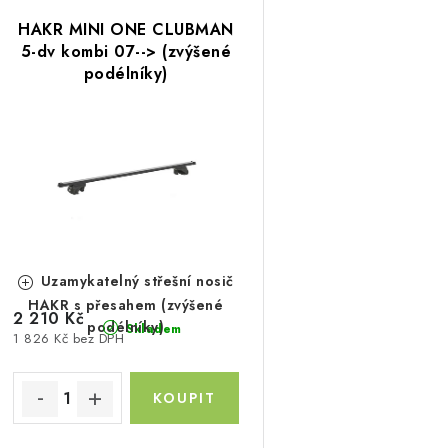
V
z
HAKR MINI ONE CLUBMAN
ý
e
5-dv kombi 07--> (zvýšené
podélníky)
p
n
í
s
p
p
r
r
o
o
d
Uzamykatelný střešní nosič
d
HAKR s přesahem (zvýšené
u
2 210 Kč
podélníky)
Skladem
1 826 Kč bez DPH
u
k
k
t
ů