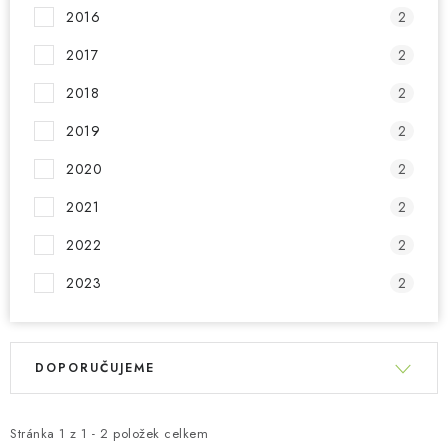
2016
2
2017
2
2018
2
2019
2
2020
2
2021
2
2022
2
2023
2
V
Ř
ý
DOPORUČUJEME
a
p
z
i
e
Stránka
1
z
1
-
2
položek celkem