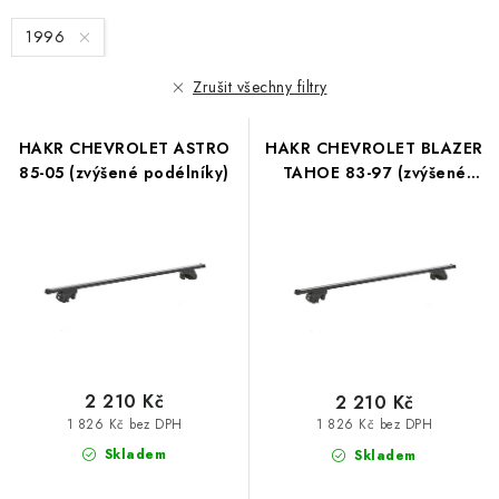
s
n
p
1996
í
r
p
Zrušit všechny filtry
o
r
d
o
HAKR CHEVROLET ASTRO
HAKR CHEVROLET BLAZER
u
d
85-05 (zvýšené podélníky)
TAHOE 83-97 (zvýšené
k
podélníky)
u
t
k
ů
t
ů
2 210 Kč
2 210 Kč
1 826 Kč bez DPH
1 826 Kč bez DPH
Skladem
Skladem