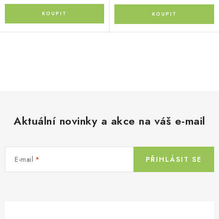
O
v
l
á
d
Aktuální novinky a akce na váš e-mail
a
c
í
E-mail
PŘIHLÁSIT SE
p
r
v
k
y