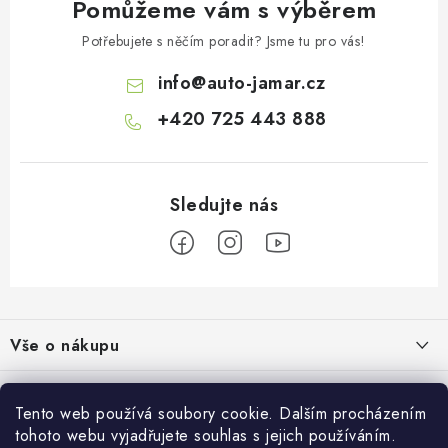
Pomůžeme vám s výběrem
v
ý
Potřebujete s něčím poradit? Jsme tu pro vás!
p
info
@
auto-jamar.cz
i
s
+420 725 443 888
u
Z
á
Vše o nákupu
p
a
Doprava a platba
Informace o nás
t
Tento web používá soubory cookie. Dalším procházením
Vrácení a výměna
í
tohoto webu vyjadřujete souhlas s jejich používáním.
O nás
Prodejna