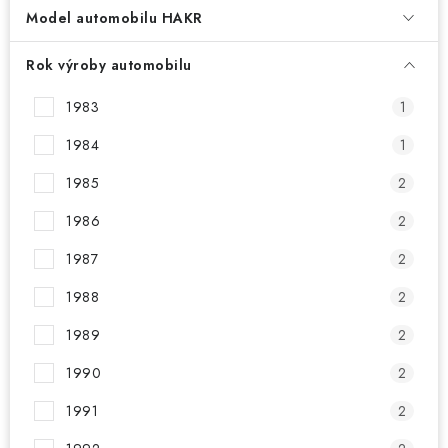
PŮJČOVNA
Model automobilu HAKR
AKCE
Rok výroby automobilu
PRO PSY
1983
1
1984
1
BOXY NA TAŽNÁ ZAŘÍZENÍ
1985
2
OSTATNÍ NOSIČE
1986
2
1987
2
STŘEŠNÍ KOŠE
1988
2
AUTOSTANY
1989
2
CESTOVNÍ ZAVAZADLA
1990
2
1991
2
DÁRKOVÉ POUKAZY