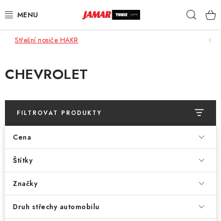
Přejít
Hleda
na
obsah
Střešní nosiče HAKR
STŘEŠNÍ NOSIČE
NOSIČE KOL
CHEVROLET
STŘEŠNÍ BOXY
FILTROVAT PRODUKTY
KOČÁRKY
Cena
DĚTSKÉ ZBOŽÍ
Štítky
AUTOPOTAHY ŠITÉ NA MÍRU
Značky
AUTODOPLŇKY
Druh střechy automobilu