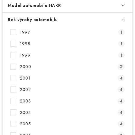
PŮJČOVNA
Model automobilu HAKR
AKCE
Rok výroby automobilu
PRO PSY
1997
1
1998
1
BOXY NA TAŽNÁ ZAŘÍZENÍ
1999
1
OSTATNÍ NOSIČE
2000
3
2001
4
STŘEŠNÍ KOŠE
2002
4
AUTOSTANY
2003
4
CESTOVNÍ ZAVAZADLA
2004
4
2005
4
DÁRKOVÉ POUKAZY