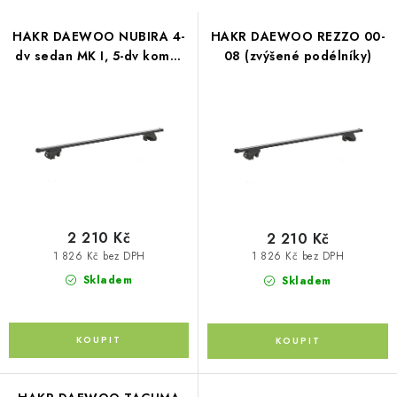
r
d
o
HAKR DAEWOO NUBIRA 4-
HAKR DAEWOO REZZO 00-
u
d
dv sedan MK I, 5-dv kombi
08 (zvýšené podélníky)
k
MK II 97-11 (zvýšené
u
t
podélníky)
k
ů
t
ů
2 210 Kč
2 210 Kč
1 826 Kč bez DPH
1 826 Kč bez DPH
Skladem
Skladem