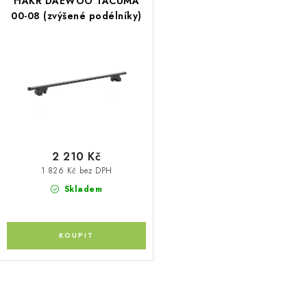
HAKR DAEWOO TACUMA
00-08 (zvýšené podélníky)
2 210 Kč
1 826 Kč bez DPH
Skladem
O